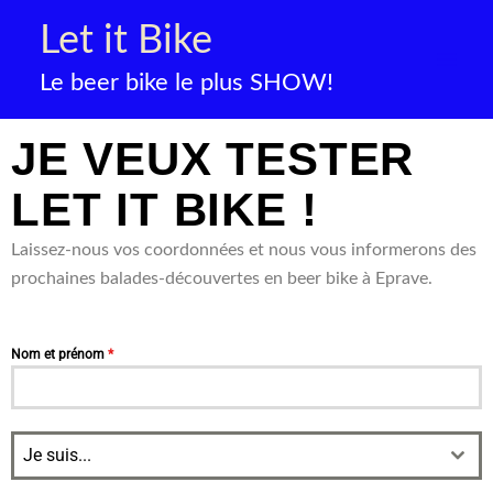
Skip
Let it Bike
to
content
Le beer bike le plus SHOW!
JE VEUX TESTER
LET IT BIKE !
Laissez-nous vos coordonnées et nous vous informerons des
prochaines balades-découvertes en beer bike à Eprave.
Nom et prénom
*
Je suis...