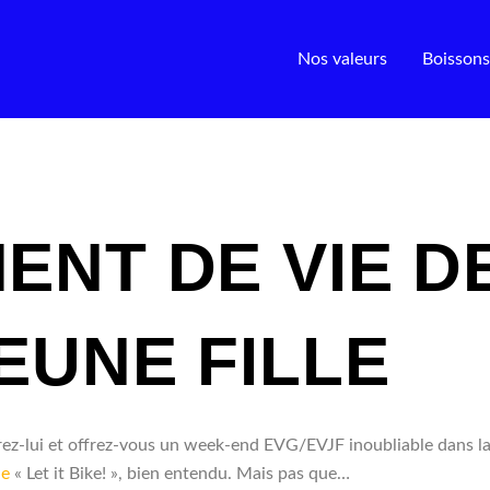
Nos valeurs
Boissons
ENT DE VIE D
EUNE FILLE
ffrez-lui et offrez-vous un week-end EVG/EVJF inoubliable dans 
ue
« Let it Bike! », bien entendu. Mais pas que…