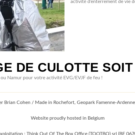
activité d’enterrement de vie de
E DE CULOTTE SOIT
e ou Namur pour votre activité EVG/EVJF de feu !
fter Brian Cohen / Made in Rochefort, Geopark Famenne-Ardenn
Website proudly hosted in Belgium
exploitation : Think Out Of The Box Office (TOOTBO) srl (BE 067