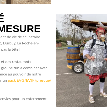
É
 MESURE
nt de vie de célibataire
t, Durbuy, La Roche-en-
as la tête !
 et des restaurants
e groupe fun à combiner avec
iance au pouvoir de notre
er un
pack EVG/EVJF (presque)
 envies pour un enterrement