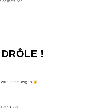
 célibataire !
 DRÔLE !
e with some Belgian
.
0.761.829),