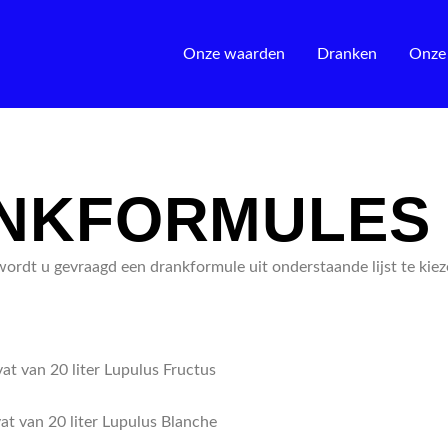
Onze waarden
Dranken
Onze
NKFORMULES
ordt u gevraagd een drankformule uit onderstaande lijst te kiez
vat van 20 liter Lupulus Fructus
at van 20 liter Lupulus Blanche