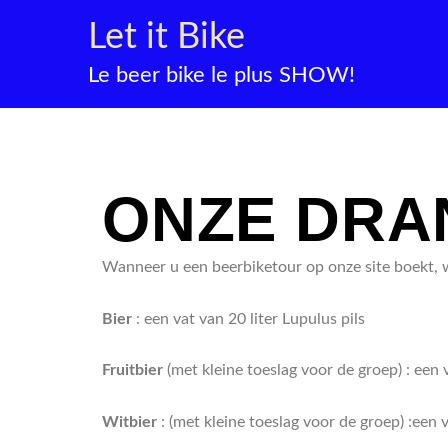
Ga
Let it Bike
naar
de
Le beer bike le plus SHOW!
inhoud
ONZE DRA
Wanneer u een beerbiketour op onze site boekt, w
Bier
: een vat van 20 liter Lupulus pils
Fruitbier
(met kleine toeslag voor de groep) :
een 
Witbier
:
(met kleine toeslag voor de groep) :
een v