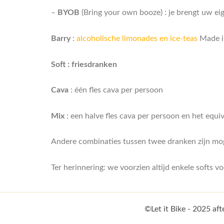
–
BYOB
(Bring your own booze) : je brengt uw eig
Barry
:
alcoholische limonades en ice-teas
Made in
Soft : friesdranken
Cava
: één fles cava per persoon
Mix
: een halve fles cava per persoon en het equiv
Andere combinaties tussen twee dranken zijn mog
Ter herinnering: we voorzien altijd enkele softs 
©Let it Bike - 2025 a