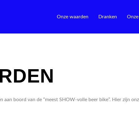
Onze waarden
Dranken
Onze
ARDEN
en aan boord van de “meest SHOW-volle beer bike”. Hier zijn on