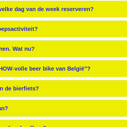
 welke dag van de week reserveren?
oepsactiviteit?
nen. Wat nu?
SHOW-volle beer bike van België”?
n de bierfiets?
an?