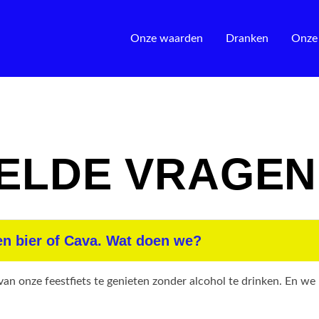
Onze waarden
Dranken
Onze
ELDE VRAGEN
en bier of Cava. Wat doen we?
n onze feestfiets te genieten zonder alcohol te drinken. En we 