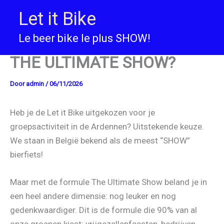
Ga
Let it Bike
naar
de
Le beer bike le plus SHOW!
Waarom de bierfiets met
inhoud
THE ULTIMATE SHOW?
Door
admin
/
06/11/2026
Heb je de Let it Bike uitgekozen voor je
groepsactiviteit in de Ardennen? Uitstekende keuze.
We staan in België bekend als de meest “SHOW”
bierfiets!
Maar met de formule The Ultimate Show beland je in
een heel andere dimensie: nog leuker en nog
gedenkwaardiger. Dit is de formule die 90% van al