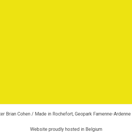
fter Brian Cohen / Made in Rochefort, Geopark Famenne-Ardenn
Website proudly hosted in Belgium