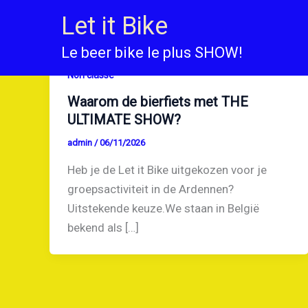
Ga
Let it Bike
naar
de
Le beer bike le plus SHOW!
inhoud
Non classé
Waarom de bierfiets met THE
ULTIMATE SHOW?
admin
/
06/11/2026
Heb je de Let it Bike uitgekozen voor je
groepsactiviteit in de Ardennen?
Uitstekende keuze.We staan in België
bekend als […]